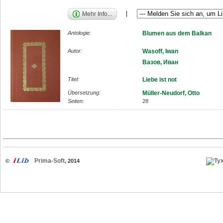
Mehr Info...
Antologie:
Blumen aus dem Balkan
Autor:
Wasoff, Iwan
Вазов, Иван
Titel:
Liebe ist not
Übersetzung:
Müller-Neudorf, Otto
Seiten:
28
Prima-Soft
©
, 2014