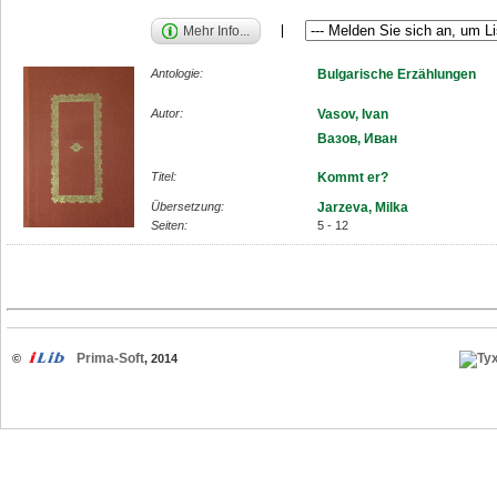
Mehr Info...
Antologie:
Bulgarische Erzählungen
Autor:
Vasov, Ivan
Вазов, Иван
Titel:
Kommt er?
Übersetzung:
Jarzeva, Milka
Seiten:
5 - 12
Prima-Soft
©
, 2014