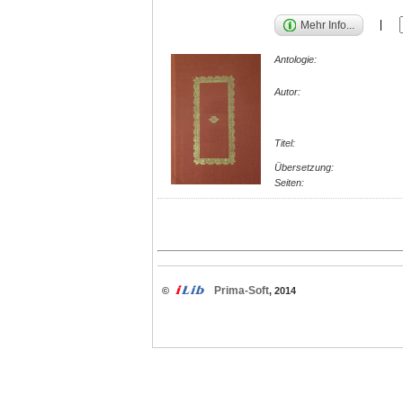
Mehr Info...
Antologie:
Autor:
Titel:
Übersetzung:
Seiten:
Prima-Soft
©
, 2014