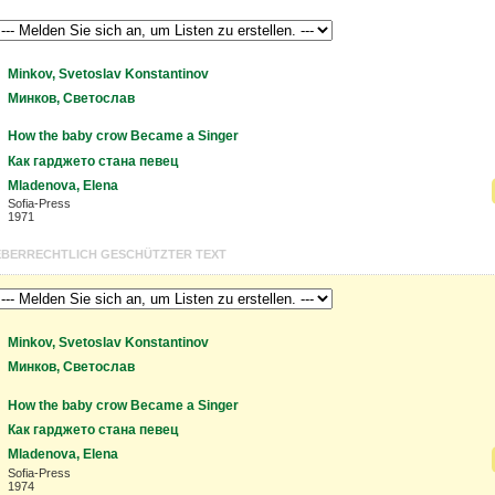
Minkov, Svetoslav Konstantinov
Минков, Светослав
How the baby crow Became a Singer
Как гарджето стана певец
Mladenova, Elena
Sofia-Press
1971
BERRECHTLICH GESCHÜTZTER TEXT
Minkov, Svetoslav Konstantinov
Минков, Светослав
How the baby crow Became a Singer
Как гарджето стана певец
Mladenova, Elena
Sofia-Press
1974