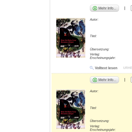
Mehr Info...
Autor:
Titel:
Übersetzung:
Verlag:
Erscheinungsjahr:
Volltext lesen
URHE
Mehr Info...
Autor:
Titel:
Übersetzung:
Verlag:
Erscheinungsjahr: