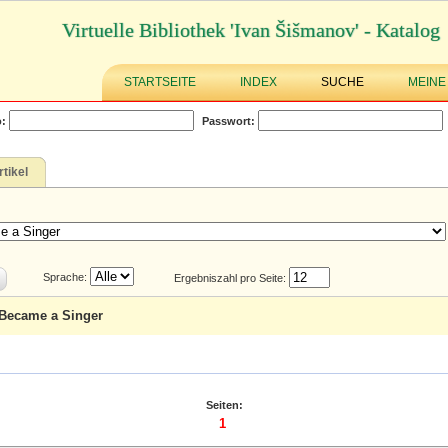
Virtuelle Bibliothek 'Ivan Šišmanov' - Katalog
STARTSEITE
INDEX
SUCHE
MEINE
:
Passwort:
rtikel
Sprache:
Ergebniszahl pro Seite:
 Became a Singer
Seiten:
1