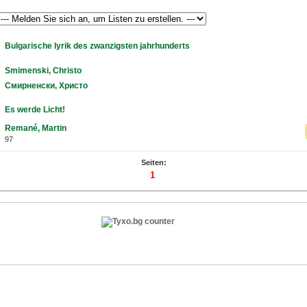
Bulgarische lyrik des zwanzigsten jahrhunderts
Smimenski, Christo
Смирненски, Христо
Es werde Licht!
Remané, Martin
97
Seiten:
1