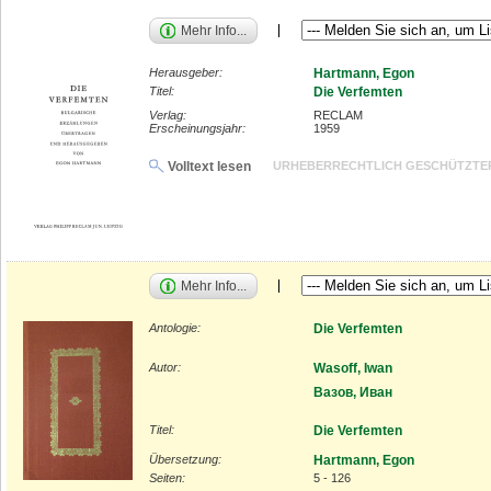
Mehr Info...
Herausgeber:
Hartmann, Egon
Titel:
Die Verfemten
Verlag:
RECLAM
Erscheinungsjahr:
1959
Volltext lesen
URHEBERRECHTLICH GESCHÜTZTE
Mehr Info...
Antologie:
Die Verfemten
Autor:
Wasoff, Iwan
Вазов, Иван
Titel:
Die Verfemten
Übersetzung:
Hartmann, Egon
Seiten:
5 - 126