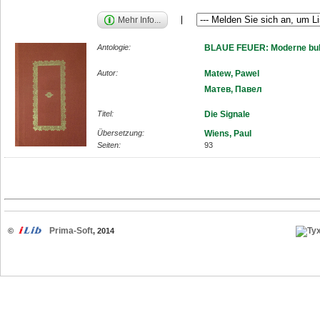
Mehr Info...
Antologie:
BLAUE FEUER: Moderne bulg
Autor:
Matew, Pawel
Матев, Павел
Titel:
Die Signale
Übersetzung:
Wiens, Paul
Seiten:
93
Prima-Soft
©
, 2014