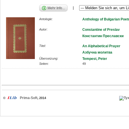
Mehr Info...
Antologie:
Anthology of Bulgarian Poet
Autor:
Constantine of Preslav
Константин Преславски
Titel:
An Alphabetical Prayer
Азбучна молитва
Übersetzung:
Tempest, Peter
Seiten:
49
Prima-Soft
©
, 2014