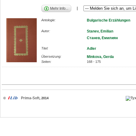
Mehr Info...
Antologie:
Bulgarische Erzählungen
Autor:
Stanev, Emilian
Станев, Емилиян
Titel:
Adler
Übersetzung:
Minkova, Gerda
Seiten:
168 - 175
Prima-Soft
©
, 2014