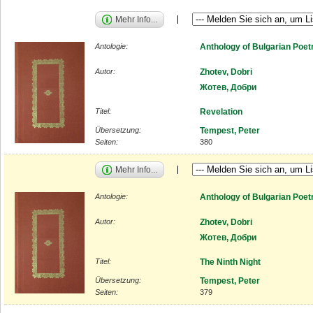
Mehr Info...
Antologie:
Anthology of Bulgarian Poet
Autor:
Zhotev, Dobri
Жотев, Добри
Titel:
Revelation
Übersetzung:
Tempest, Peter
Seiten:
380
Mehr Info...
Antologie:
Anthology of Bulgarian Poet
Autor:
Zhotev, Dobri
Жотев, Добри
Titel:
The Ninth Night
Übersetzung:
Tempest, Peter
Seiten:
379