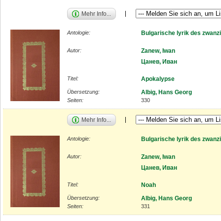
Mehr Info...
Antologie:
Bulgarische lyrik des zwanz
Autor:
Zanew, Iwan
Цанев, Иван
Titel:
Apokalypse
Übersetzung:
Albig, Hans Georg
Seiten:
330
Mehr Info...
Antologie:
Bulgarische lyrik des zwanz
Autor:
Zanew, Iwan
Цанев, Иван
Titel:
Noah
Übersetzung:
Albig, Hans Georg
Seiten:
331