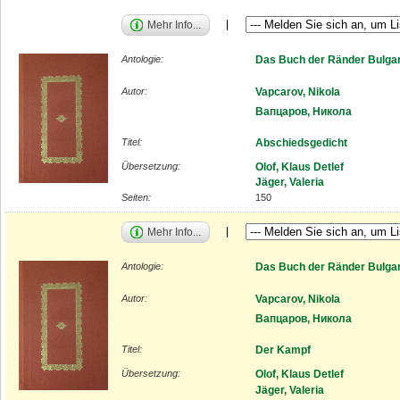
Mehr Info...
Antologie:
Das Buch der Ränder Bulgar
Autor:
Vapcarov, Nikola
Вапцаров, Никола
Titel:
Abschiedsgedicht
Übersetzung:
Olof, Klaus Detlef
Jäger, Valeria
Seiten:
150
Mehr Info...
Antologie:
Das Buch der Ränder Bulgar
Autor:
Vapcarov, Nikola
Вапцаров, Никола
Titel:
Der Kampf
Übersetzung:
Olof, Klaus Detlef
Jäger, Valeria