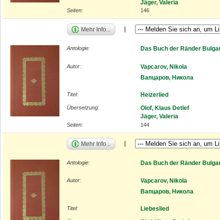
Jäger, Valeria
Seiten:
146
Mehr Info...
Antologie:
Das Buch der Ränder Bulgar
Autor:
Vapcarov, Nikola
Вапцаров, Никола
Titel:
Heizerlied
Übersetzung:
Olof, Klaus Detlef
Jäger, Valeria
Seiten:
144
Mehr Info...
Antologie:
Das Buch der Ränder Bulgar
Autor:
Vapcarov, Nikola
Вапцаров, Никола
Titel:
Liebeslied