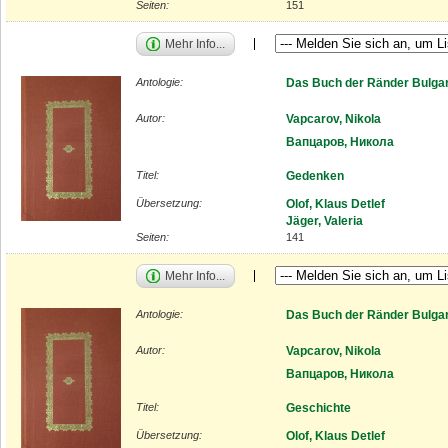
Seiten:
151
Mehr Info...
Antologie:
Das Buch der Ränder Bulgar
Autor:
Vapcarov, Nikola
Вапцаров, Никола
Titel:
Gedenken
Übersetzung:
Olof, Klaus Detlef
Jäger, Valeria
Seiten:
141
Mehr Info...
Antologie:
Das Buch der Ränder Bulgar
Autor:
Vapcarov, Nikola
Вапцаров, Никола
Titel:
Geschichte
Übersetzung:
Olof, Klaus Detlef