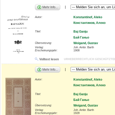
Mehr Info...
Autor:
Konstantinof, Aleko
Константинов, Алеко
Titel:
Baj Ganju
Бай Ганьо
Übersetzung:
Weigand, Gustav
Verlag:
Joh. Ambr. Barth
Erscheinungsjahr:
1908
Volltext lesen
URHEBERRECHTLICH GESCHÜTZTE
Mehr Info...
Autor:
Konstantinof, Aleko
Константинов, Алеко
Titel:
Baj Ganju
Бай Ганьо
Übersetzung:
Weigand, Gustav
Verlag:
Joh. Ambr. Barth
Erscheinungsjahr:
1928