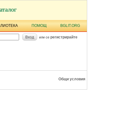
аталог
БЛИОТЕКА
ПОМОЩ
BGLIT.ORG
Вход
регистрирайте
или се
Общи условия