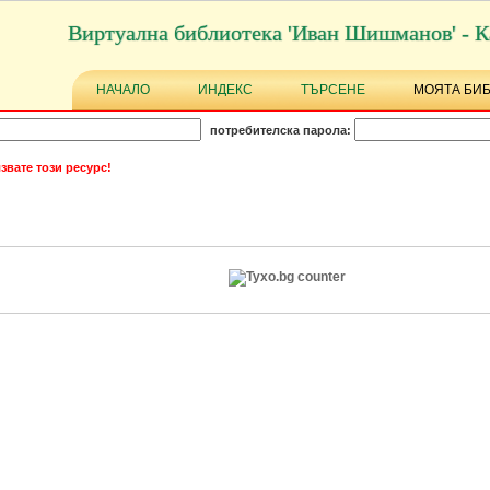
Виртуална библиотека 'Иван Шишманов' - К
НАЧАЛО
ИНДЕКС
ТЪРСЕНЕ
МОЯТА БИ
потребителска парола:
звате този ресурс!