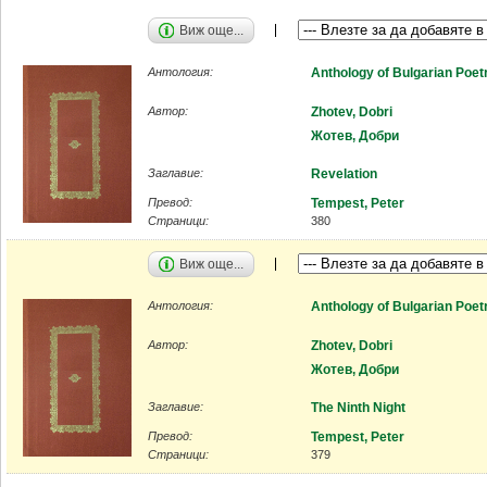
Виж още...
Антология:
Anthology of Bulgarian Poet
Автор:
Zhotev, Dobri
Жотев, Добри
Заглавие:
Revelation
Превод:
Tempest, Peter
Страници:
380
Виж още...
Антология:
Anthology of Bulgarian Poet
Автор:
Zhotev, Dobri
Жотев, Добри
Заглавие:
The Ninth Night
Превод:
Tempest, Peter
Страници:
379