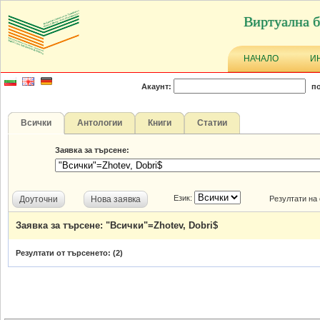
Виртуална б
НАЧАЛО
И
Акаунт:
по
Всички
Антологии
Книги
Статии
Заявка за търсене:
Език:
Доуточни
Нова заявка
Резултати на
Заявка за търсене: "Всички"=Zhotev, Dobri$
Резултати от търсенето: (
2
)