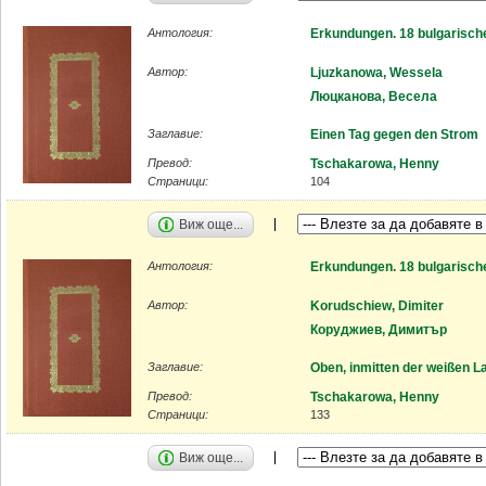
Антология:
Erkundungen. 18 bulgarisch
Автор:
Ljuzkanowa, Wessela
Люцканова, Весела
Заглавие:
Einen Tag gegen den Strom
Превод:
Tschakarowa, Henny
Страници:
104
Виж още...
Антология:
Erkundungen. 18 bulgarisch
Автор:
Korudschiew, Dimiter
Коруджиев, Димитър
Заглавие:
Oben, inmitten der weißen 
Превод:
Tschakarowa, Henny
Страници:
133
Виж още...