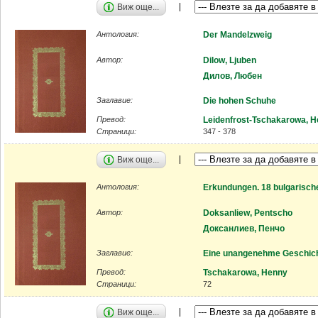
Виж още...
Антология:
Der Mandelzweig
Автор:
Dilow, Ljuben
Дилов, Любен
Заглавие:
Die hohen Schuhe
Превод:
Leidenfrost-Tschakarowa, 
Страници:
347 - 378
Виж още...
Антология:
Erkundungen. 18 bulgarisch
Автор:
Doksanliew, Pentscho
Доксанлиев, Пенчо
Заглавие:
Eine unangenehme Geschic
Превод:
Tschakarowa, Henny
Страници:
72
Виж още...