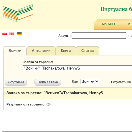
Виртуална б
НАЧАЛО
И
Акаунт:
по
Всички
Антологии
Книги
Статии
Заявка за търсене:
Език:
Доуточни
Нова заявка
Резултати на
Заявка за търсене: "Всички"=Tschakarowa, Henny$
Резултати от търсенето: (
8
)