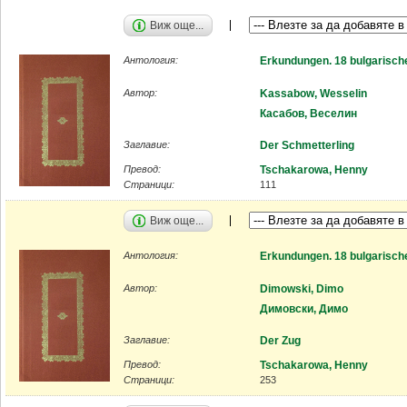
Виж още...
Антология:
Erkundungen. 18 bulgarisch
Автор:
Kassabow, Wesselin
Касабов, Веселин
Заглавие:
Der Schmetterling
Превод:
Tschakarowa, Henny
Страници:
111
Виж още...
Антология:
Erkundungen. 18 bulgarisch
Автор:
Dimowski, Dimo
Димовски, Димо
Заглавие:
Der Zug
Превод:
Tschakarowa, Henny
Страници:
253