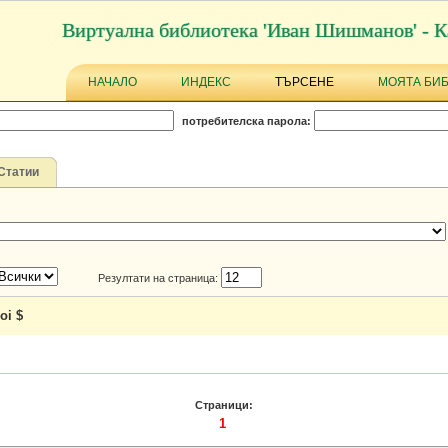
Виртуална библиотека 'Иван Шишманов' - К
НАЧАЛО
ИНДЕКС
ТЪРСЕНЕ
МОЯТА БИ
потребителска парола:
Статии
Резултати на страница:
oi $
Страници:
1