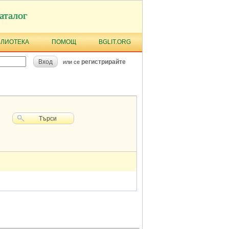
аталог
БЛИОТЕКА
ПОМОЩ
BGLIT.ORG
Вход
регистрирайте
или се
Търси