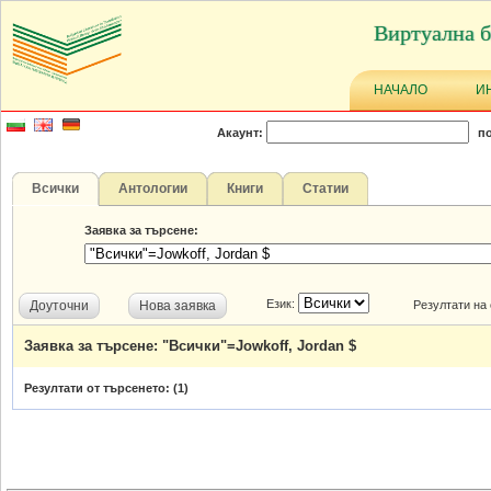
Виртуална б
НАЧАЛО
И
Акаунт:
по
Всички
Антологии
Книги
Статии
Заявка за търсене:
Език:
Доуточни
Нова заявка
Резултати на
Заявка за търсене: "Всички"=Jowkoff, Jordan $
Резултати от търсенето: (
1
)