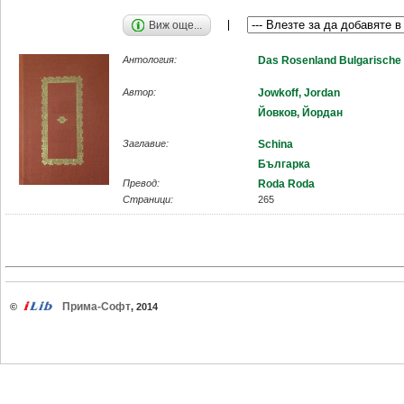
Виж още...
Антология:
Das Rosenland Bulgarische 
Автор:
Jowkoff, Jordan
Йовков, Йордан
Заглавие:
Schina
Българка
Превод:
Roda Roda
Страници:
265
Прима-Софт
©
, 2014