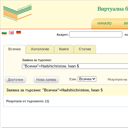
Виртуална б
НАЧАЛО
И
Акаунт:
по
Всички
Антологии
Книги
Статии
Заявка за търсене:
Език:
Доуточни
Нова заявка
Резултати на
Заявка за търсене: "Всички"=Hadshichristow, Iwan $
Резултати от търсенето: (
1
)