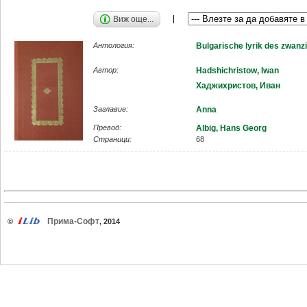
Виж още...
Антология:
Bulgarische lyrik des zwanz
Автор:
Hadshichristow, Iwan
Хаджихристов, Иван
Заглавие:
Anna
Превод:
Albig, Hans Georg
Страници:
68
Прима-Софт
©
, 2014