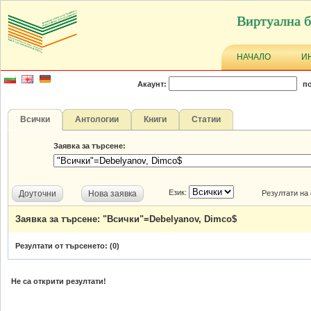
Виртуална б
НАЧАЛО
И
Акаунт:
по
Всички
Антологии
Книги
Статии
Заявка за търсене:
Език:
Доуточни
Нова заявка
Резултати на
Заявка за търсене: "Всички"=Debelyanov, Dimco$
Резултати от търсенето: (
0
)
Не са открити резултати!