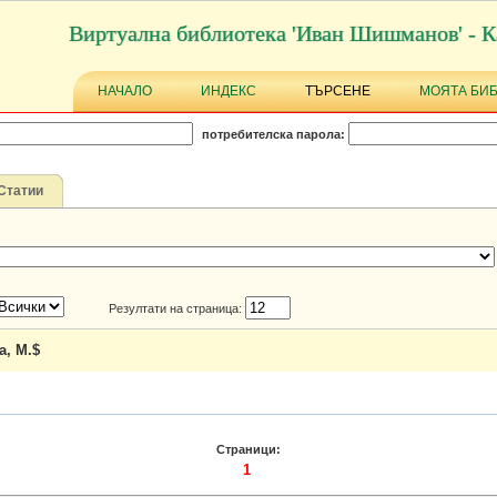
Виртуална библиотека 'Иван Шишманов' - К
НАЧАЛО
ИНДЕКС
ТЪРСЕНЕ
МОЯТА БИ
потребителска парола:
Статии
Резултати на страница:
a, M.$
Страници:
1