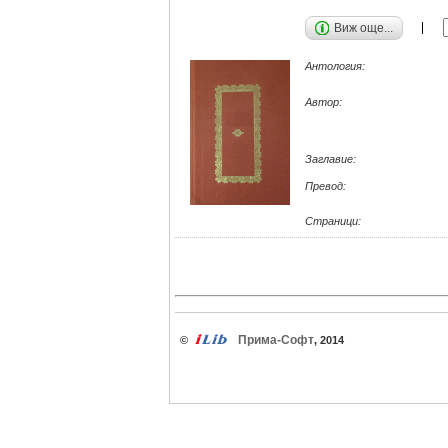
Виж още...
Антология:
Автор:
Заглавие:
Превод:
Страници:
Прима-Софт
©
, 2014