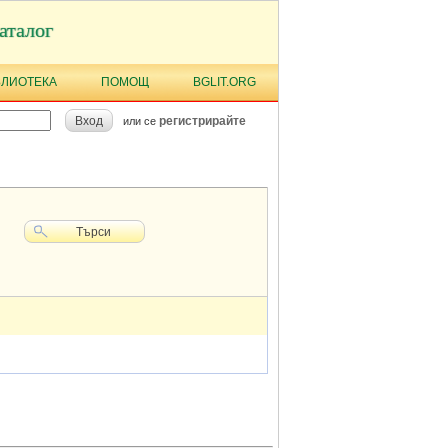
аталог
БЛИОТЕКА
ПОМОЩ
BGLIT.ORG
Вход
регистрирайте
или се
Търси