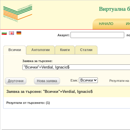
Виртуална б
НАЧАЛО
И
Акаунт:
по
Всички
Антологии
Книги
Статии
Заявка за търсене:
Език:
Доуточни
Нова заявка
Резултати на
Заявка за търсене: "Всички"=Verdial, Ignacio$
Резултати от търсенето: (
1
)