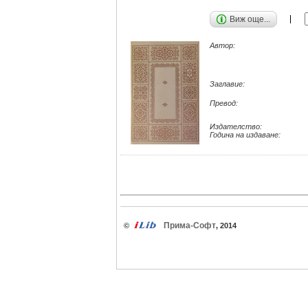
Виж още...
Автор:
Заглавие:
Превод:
Издателство:
Година на издаване:
Прима-Софт
©
, 2014