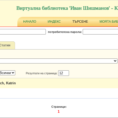
Виртуална библиотека 'Иван Шишманов' - К
НАЧАЛО
ИНДЕКС
ТЪРСЕНЕ
МОЯТА БИ
потребителска парола:
Статии
Резултати на страница:
h, Katrin
Страници:
1