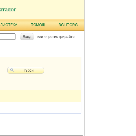
аталог
БЛИОТЕКА
ПОМОЩ
BGLIT.ORG
Вход
регистрирайте
или се
Търси