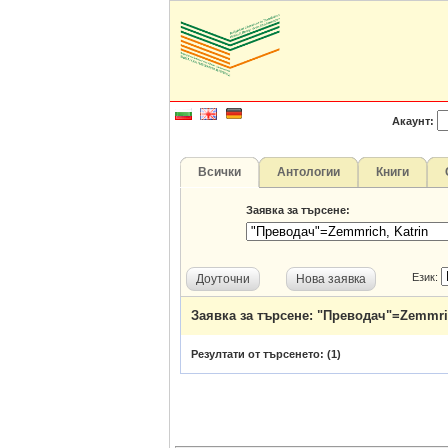
Акаунт:
Всички
Антологии
Книги
Заявка за търсене:
Език:
Доуточни
Нова заявка
Заявка за търсене: "Преводач"=Zemmric
Резултати от търсенето: (
1
)