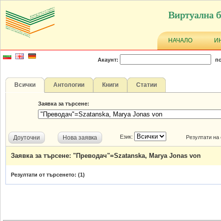
Виртуална б
НАЧАЛО
И
Акаунт:
по
Всички
Антологии
Книги
Статии
Заявка за търсене:
Език:
Доуточни
Нова заявка
Резултати на
Заявка за търсене: "Преводач"=Szatanska, Marya Jonas von
Резултати от търсенето: (
1
)