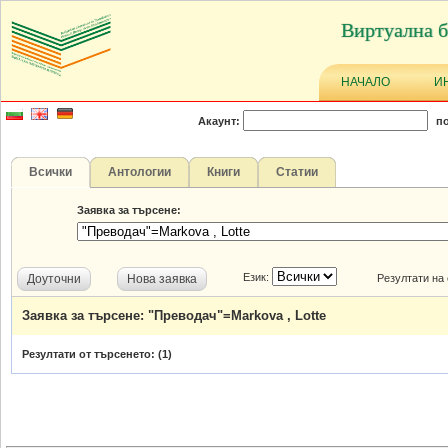
Виртуална б
НАЧАЛО
И
Акаунт:
по
Всички
Антологии
Книги
Статии
Заявка за търсене:
Език:
Доуточни
Нова заявка
Резултати на
Заявка за търсене: "Преводач"=Markova , Lotte
Резултати от търсенето: (
1
)