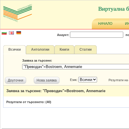
Виртуална б
НАЧАЛО
И
Акаунт:
по
Всички
Антологии
Книги
Статии
Заявка за търсене:
Език:
Доуточни
Нова заявка
Резултати на
Заявка за търсене: "Преводач"=Bostroem, Annemarie
Резултати от търсенето: (
40
)