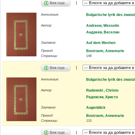
Виж още...
Антология:
Bulgarische lyrik des zwanz
Автор:
Andreew, Wesselin
Андреев, Веселин
Заглавие:
Auf dem Weshen
Превод:
Bostroem, Annemarie
Страници:
148
Виж още...
Антология:
Bulgarische lyrik des zwanz
Автор:
Radewski , Christo
Радевски, Христо
Заглавие:
Augenblick
Превод:
Bostroem, Annemarie
Страници:
115
Виж още...