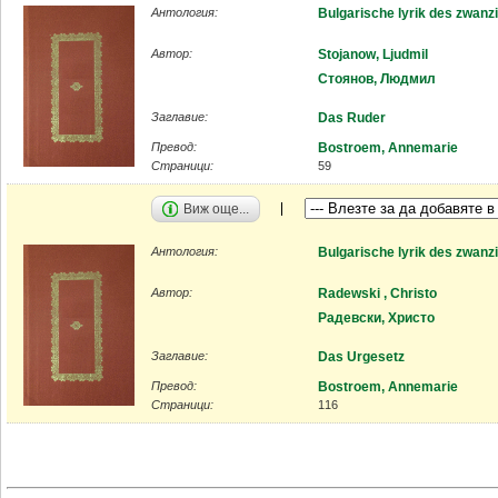
Антология:
Bulgarische lyrik des zwanz
Автор:
Stojanow, Ljudmil
Стоянов, Людмил
Заглавие:
Das Ruder
Превод:
Bostroem, Annemarie
Страници:
59
Виж още...
Антология:
Bulgarische lyrik des zwanz
Автор:
Radewski , Christo
Радевски, Христо
Заглавие:
Das Urgesetz
Превод:
Bostroem, Annemarie
Страници:
116