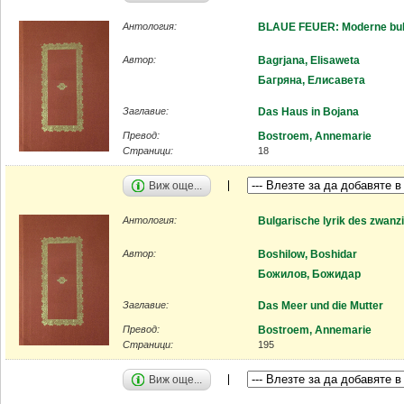
Антология:
BLAUE FEUER: Moderne bulg
Автор:
Bagrjana, Elisaweta
Багряна, Елисавета
Заглавие:
Das Haus in Bojana
Превод:
Bostroem, Annemarie
Страници:
18
Виж още...
Антология:
Bulgarische lyrik des zwanz
Автор:
Boshilow, Boshidar
Божилов, Божидар
Заглавие:
Das Meer und die Mutter
Превод:
Bostroem, Annemarie
Страници:
195
Виж още...