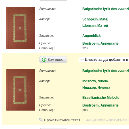
Антология:
Bulgarische lyrik des zwanz
Автор:
Schopkin, Matej
Шопкин, Матей
Заглавие:
Augenblick
Превод:
Bostroem, Annemarie
Страници:
323
Виж още...
Антология:
Bulgarische lyrik des zwanz
Автор:
Indshow, Nikola
Инджов, Никола
Заглавие:
Brasilianische Melodie
Превод:
Bostroem, Annemarie
Страници:
308
Прочети пълен текст
ЗАЩИТЕНО С АВТОРСКИ 