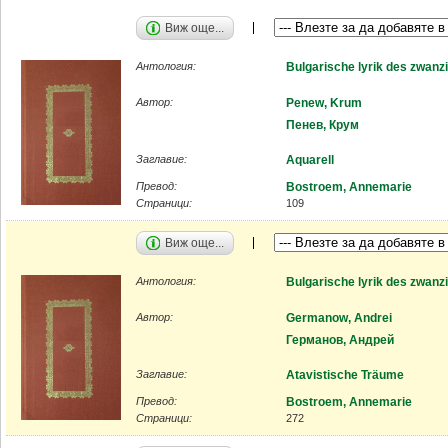
Виж още...
Антология:
Bulgarische lyrik des zwanz
Автор:
Penew, Krum
Пенев, Крум
Заглавие:
Aquarell
Превод:
Bostroem, Annemarie
Страници:
109
Виж още...
Антология:
Bulgarische lyrik des zwanz
Автор:
Germanow, Andrei
Германов, Андрей
Заглавие:
Atavistische Träume
Превод:
Bostroem, Annemarie
Страници:
272