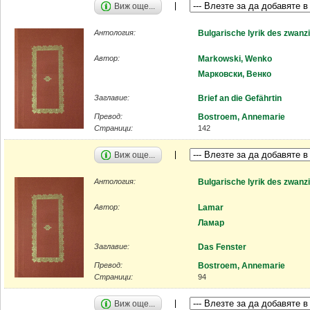
Виж още...
Антология:
Bulgarische lyrik des zwanz
Автор:
Markowski, Wenko
Марковски, Венко
Заглавие:
Brief an die Gefährtin
Превод:
Bostroem, Annemarie
Страници:
142
Виж още...
Антология:
Bulgarische lyrik des zwanz
Автор:
Lamar
Ламар
Заглавие:
Das Fenster
Превод:
Bostroem, Annemarie
Страници:
94
Виж още...