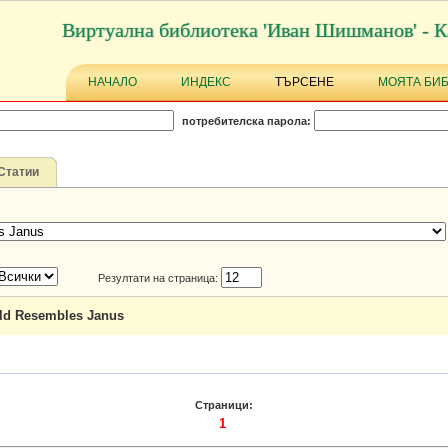
Виртуална библиотека 'Иван Шишманов' - К
НАЧАЛО
ИНДЕКС
ТЪРСЕНЕ
МОЯТА БИ
потребителска парола:
Статии
Резултати на страница:
ld Resembles Janus
Страници:
1