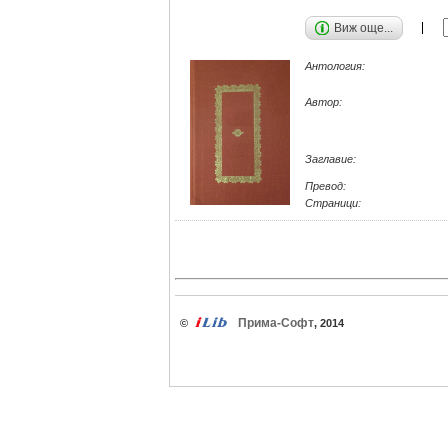
Виж още...
Антология:
Автор:
Заглавие:
Превод:
Страници:
Прима-Софт
©
, 2014