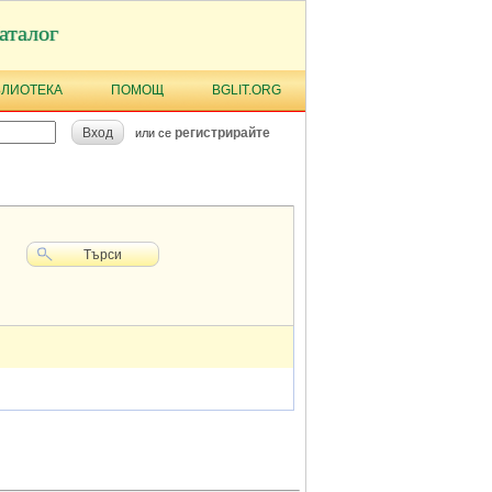
аталог
БЛИОТЕКА
ПОМОЩ
BGLIT.ORG
Вход
регистрирайте
или се
Търси