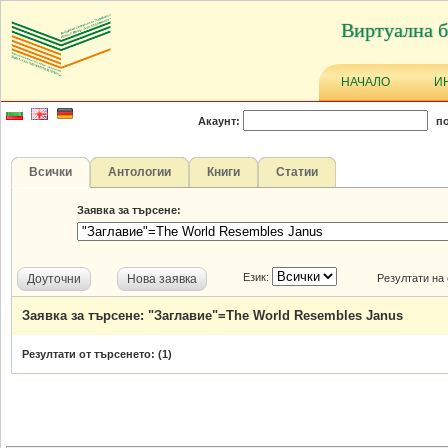
Виртуална б
НАЧАЛО
И
Акаунт:
по
Всички
Антологии
Книги
Статии
Заявка за търсене:
Език:
Доуточни
Нова заявка
Резултати на
Заявка за търсене: "Заглавие"=The World Resembles Janus
Резултати от търсенето: (
1
)