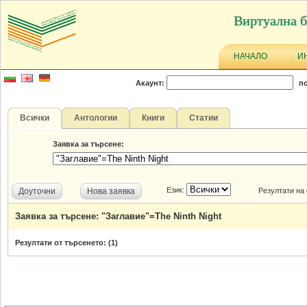
Виртуална б
НАЧАЛО
И
Акаунт:
по
Всички
Антологии
Книги
Статии
Заявка за търсене:
Език:
Доуточни
Нова заявка
Резултати на
Заявка за търсене: "Заглавие"=The Ninth Night
Резултати от търсенето: (
1
)