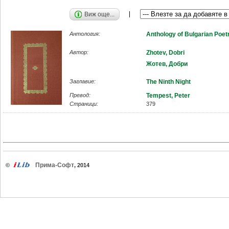
Виж още...
Антология:
Anthology of Bulgarian Poet
Автор:
Zhotev, Dobri
Жотев, Добри
Заглавие:
The Ninth Night
Превод:
Tempest, Peter
Страници:
379
Прима-Софт
©
, 2014