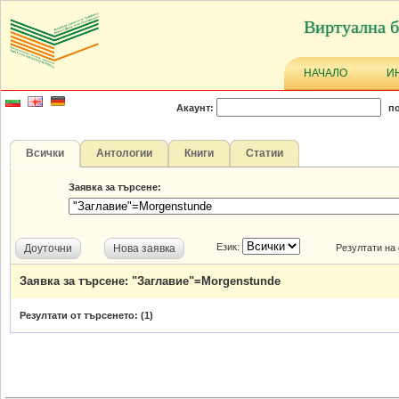
Виртуална б
НАЧАЛО
И
Акаунт:
по
Всички
Антологии
Книги
Статии
Заявка за търсене:
Език:
Доуточни
Нова заявка
Резултати на
Заявка за търсене: "Заглавие"=Morgenstunde
Резултати от търсенето: (
1
)