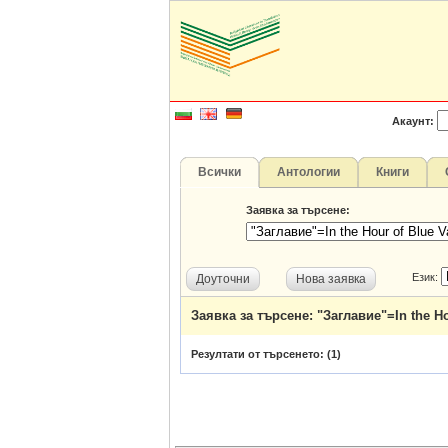
Акаунт:
Всички
Антологии
Книги
Заявка за търсене:
Език:
Доуточни
Нова заявка
Заявка за търсене: "Заглавие"=In the H
Резултати от търсенето: (
1
)