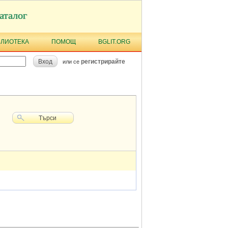
аталог
БЛИОТЕКА
ПОМОЩ
BGLIT.ORG
Вход
регистрирайте
или се
Търси