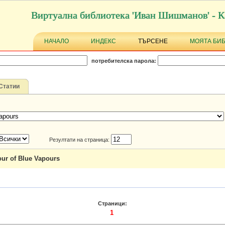
Виртуална библиотека 'Иван Шишманов' - К
НАЧАЛО
ИНДЕКС
ТЪРСЕНЕ
МОЯТА БИ
потребителска парола:
Статии
Резултати на страница:
our of Blue Vapours
Страници:
1