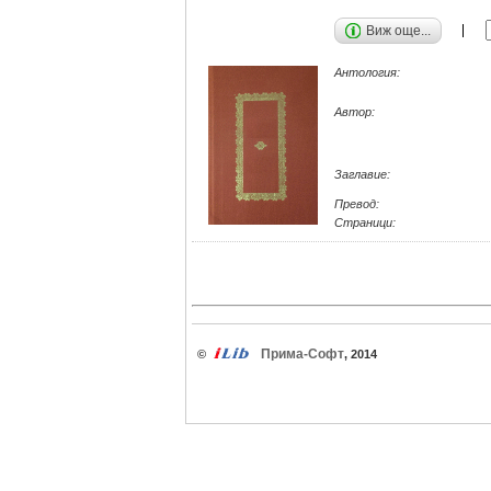
Виж още...
Антология:
Автор:
Заглавие:
Превод:
Страници:
Прима-Софт
©
, 2014