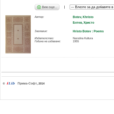
Виж още...
Автор:
Botev, Khristo
Ботев, Христо
Заглавие:
Hristo Botev : Poems
Издателство:
Narodna Kultura
Година на издаване:
1955
Прима-Софт
©
, 2014