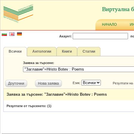
Виртуална б
НАЧАЛО
И
Акаунт:
по
Всички
Антологии
Книги
Статии
Заявка за търсене:
Език:
Доуточни
Нова заявка
Резултати на
Заявка за търсене: "Заглавие"=Hristo Botev : Poems
Резултати от търсенето: (
1
)