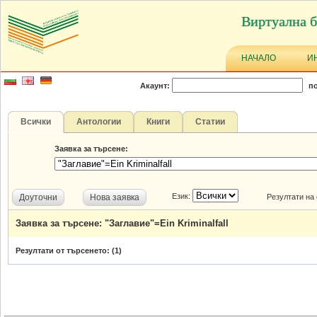
Виртуална б
НАЧАЛО
И
Акаунт:
по
Всички
Антологии
Книги
Статии
Заявка за търсене:
Език:
Доуточни
Нова заявка
Резултати на
Заявка за търсене: "Заглавие"=Ein Kriminalfall
Резултати от търсенето: (
1
)