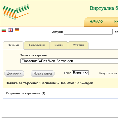
Виртуална б
НАЧАЛО
И
Акаунт:
по
Всички
Антологии
Книги
Статии
Заявка за търсене:
Език:
Доуточни
Нова заявка
Резултати на
Заявка за търсене: "Заглавие"=Das Wort Schweigen
Резултати от търсенето: (
1
)