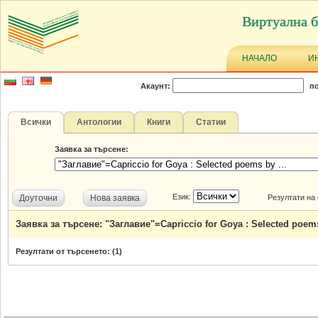
Виртуална б
НАЧАЛО
И
Акаунт:
по
Всички
Антологии
Книги
Статии
Заявка за търсене:
Език:
Доуточни
Нова заявка
Резултати на
Заявка за търсене: "Заглавие"=Capriccio for Goya : Selected poem
Резултати от търсенето: (
1
)