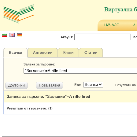
Виртуална б
НАЧАЛО
И
Акаунт:
по
Всички
Антологии
Книги
Статии
Заявка за търсене:
Език:
Доуточни
Нова заявка
Резултати на
Заявка за търсене: "Заглавие"=A rifle fired
Резултати от търсенето: (
1
)