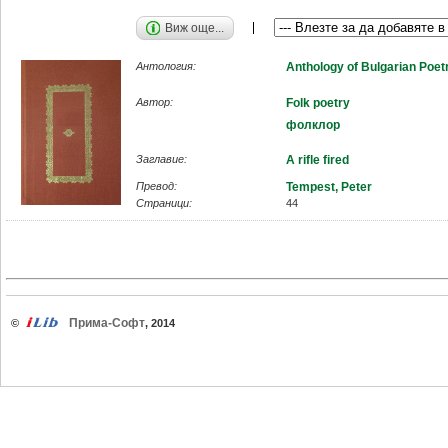
Виж още...
Антология:
Anthology of Bulgarian Poet
Автор:
Folk poetry
фолклор
Заглавие:
A rifle fired
Превод:
Tempest, Peter
Страници:
44
Прима-Софт
©
, 2014