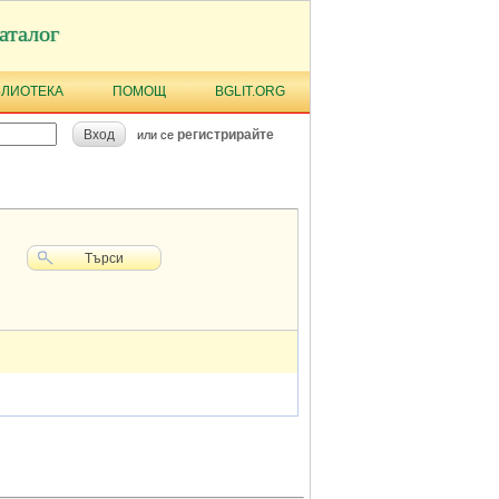
аталог
БЛИОТЕКА
ПОМОЩ
BGLIT.ORG
Вход
регистрирайте
или се
Търси